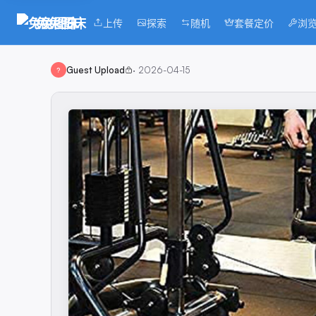
兔兔图床
上传
探索
随机
套餐定价
浏
Guest Upload
·
2026-04-15
?