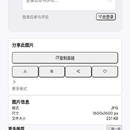
登录后参与评论...
登录后参与评论
去登录
分享此图片
复制直链
更多格式
图片信息
JPG
格式
1600x1600 px
尺寸
221 KB
文件大小
更多推荐
33K
换一批
23K