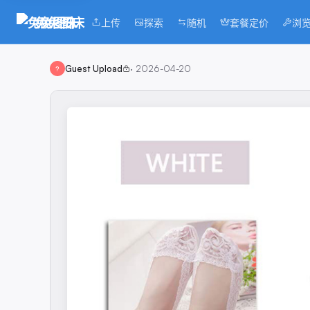
兔兔图床
上传
探索
随机
套餐定价
浏
Guest Upload
·
2026-04-20
?