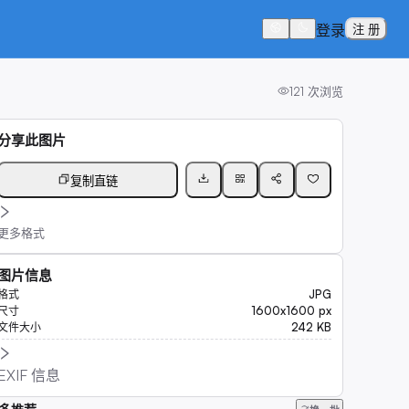
登录
注 册
121
次浏览
分享此图片
复制直链
更多格式
图片信息
JPG
格式
1600x1600 px
尺寸
242 KB
文件大小
EXIF 信息