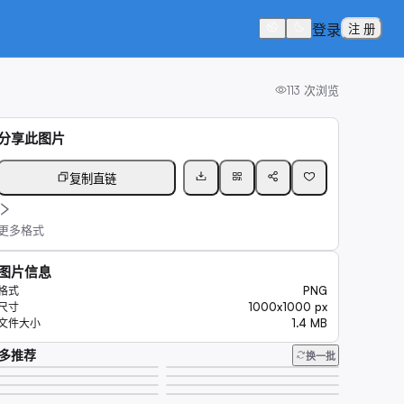
登录
注 册
113
次浏览
分享此图片
复制直链
更多格式
图片信息
PNG
格式
1000x1000 px
尺寸
1.4 MB
文件大小
多推荐
换一批