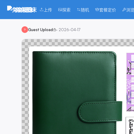
兔兔图床
上传
探索
随机
套餐定价
浏
Guest Upload
·
2026-04-17
?