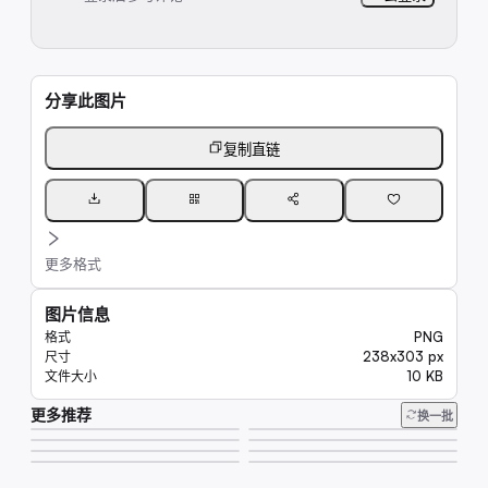
分享此图片
复制直链
更多格式
图片信息
PNG
格式
238x303 px
尺寸
10 KB
文件大小
更多推荐
20K
换一批
289K
15K
33K
20K
14K
8.0K
6.6K