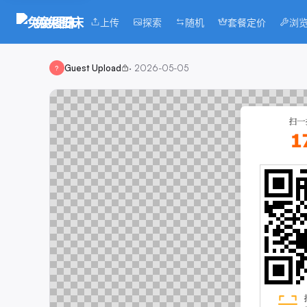
兔兔图床
上传
探索
随机
套餐定价
浏
Guest Upload
·
2026-05-05
?