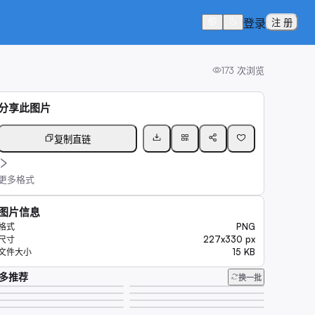
登录
注 册
173
次浏览
分享此图片
复制直链
更多格式
图片信息
PNG
格式
227x330 px
尺寸
15 KB
文件大小
多推荐
换一批