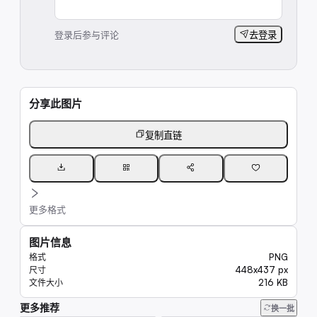
登录后参与评论
去登录
分享此图片
复制直链
更多格式
图片信息
PNG
格式
448x437 px
尺寸
216 KB
文件大小
更多推荐
7.8K
换一批
23K
20K
8.4K