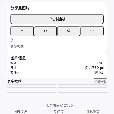
分享此图片
复制直链
更多格式
图片信息
PNG
格式
414x780 px
尺寸
59 KB
文件大小
更多推荐
13K
换一批
6.9K
8.1K
43K
6.8K
46K
62K
45K
·
©
2026
兔兔图床
API 文档
常见问题
隐私政策