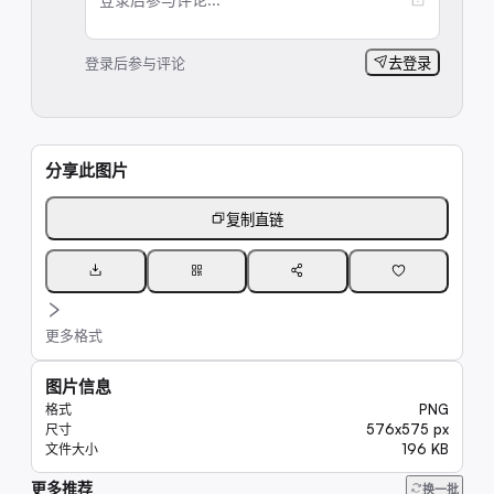
登录后参与评论
去登录
分享此图片
复制直链
更多格式
图片信息
PNG
格式
576x575 px
尺寸
196 KB
文件大小
更多推荐
9.9K
换一批
20K