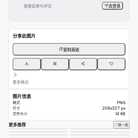
登录后参与评论
去登录
分享此图片
复制直链
更多格式
图片信息
PNG
格式
208x327 px
尺寸
14 KB
文件大小
更多推荐
7.7K
换一批
62K
8.1K
8.1K
20K
8.0K
13K
6.6K