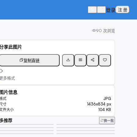
登录
注 册
90
次浏览
分享此图片
复制直链
更多格式
图片信息
JPG
格式
1436x834 px
尺寸
104 KB
文件大小
多推荐
换一批