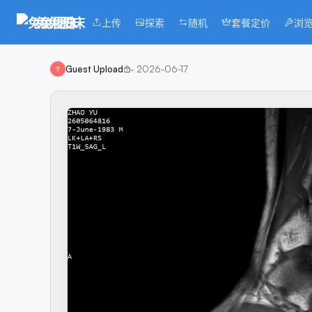
兔兔图床
上传
探索
随机
套餐定价
浏
Guest Upload
·
2026-06-17
?