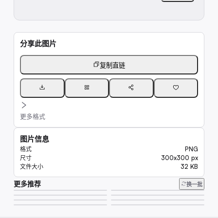
分享此图片
复制直链
更多格式
图片信息
PNG
格式
300x300 px
尺寸
32 KB
文件大小
更多推荐
218K
换一批
6.6K
25K
6.6K
8.0K
9.8K
6.6K
23K