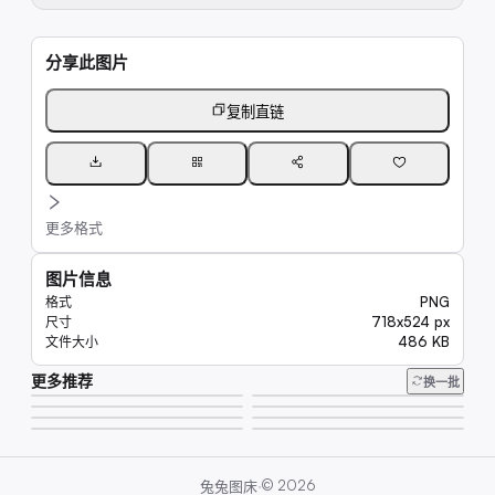
分享此图片
复制直链
更多格式
图片信息
PNG
格式
718x524 px
尺寸
486 KB
文件大小
更多推荐
244
换一批
215
243
201
273
240
321
181
·
©
2026
兔兔图床