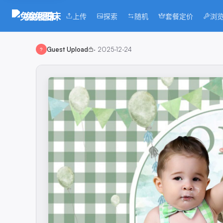
兔兔图床
上传
探索
随机
套餐定价
浏
Guest Upload
·
2025-12-24
?