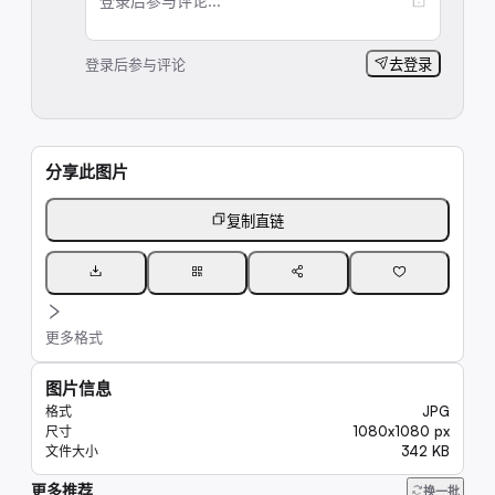
登录后参与评论...
登录后参与评论
去登录
分享此图片
复制直链
更多格式
图片信息
JPG
格式
1080x1080 px
尺寸
342 KB
文件大小
更多推荐
218K
换一批
10K