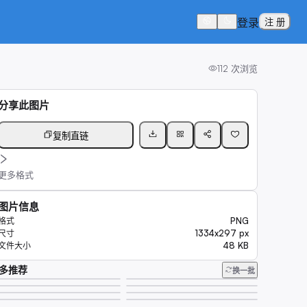
登录
注 册
112
次浏览
分享此图片
复制直链
更多格式
图片信息
PNG
格式
1334x297 px
尺寸
48 KB
文件大小
多推荐
换一批