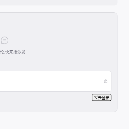
论,快来抢沙发
去登录