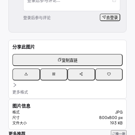
登录后参与评论...
登录后参与评论
去登录
分享此图片
复制直链
更多格式
图片信息
JPG
格式
800x800 px
尺寸
193 KB
文件大小
更多推荐
6.6K
换一批
8.1K