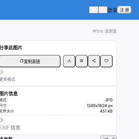
登录
注 册
166
次浏览
分享此图片
复制直链
更多格式
图片信息
JPG
格式
1248x1824 px
尺寸
451 KB
文件大小
EXIF 信息