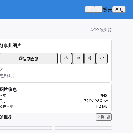
登录
注 册
99
次浏览
分享此图片
复制直链
更多格式
图片信息
PNG
格式
720x1269 px
尺寸
1.2 MB
文件大小
多推荐
换一批