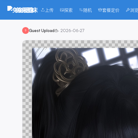
兔兔图床
上传
探索
随机
套餐定价
浏
Guest Upload
·
2026-06-27
?