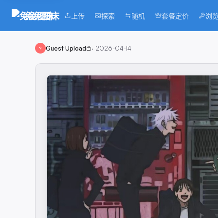
兔兔图床
上传
探索
随机
套餐定价
浏
Guest Upload
·
2026-04-14
?