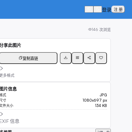
登录
注 册
146
次浏览
分享此图片
复制直链
更多格式
图片信息
JPG
格式
1080x697 px
尺寸
134 KB
文件大小
EXIF 信息