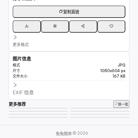
复制直链
更多格式
图片信息
JPG
格式
1080x604 px
尺寸
167 KB
文件大小
EXIF 信息
更多推荐
33K
换一批
7.8K
7.5K
7.4K
310K
62K
20K
17K
·
©
2026
兔兔图床