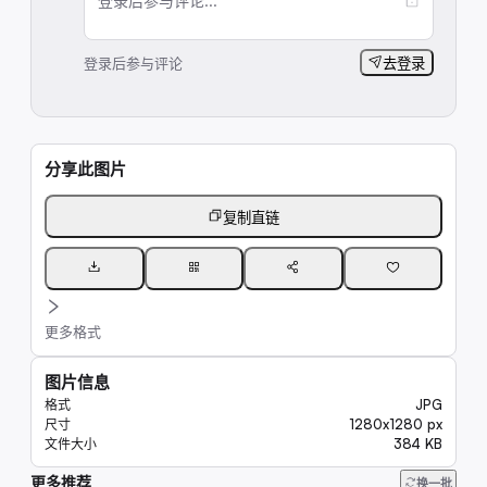
登录后参与评论...
登录后参与评论
去登录
分享此图片
复制直链
更多格式
图片信息
JPG
格式
1280x1280 px
尺寸
384 KB
文件大小
更多推荐
23K
换一批
13K