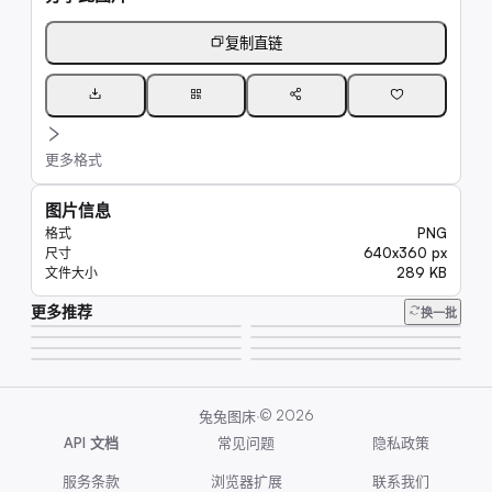
复制直链
更多格式
图片信息
PNG
格式
640x360 px
尺寸
289 KB
文件大小
更多推荐
12K
换一批
61K
7.5K
8.9K
63K
6.6K
8.1K
8.1K
·
©
2026
兔兔图床
API 文档
常见问题
隐私政策
服务条款
浏览器扩展
联系我们