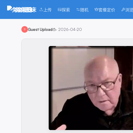
兔兔图床
上传
探索
随机
套餐定价
浏
Guest Upload
·
2026-04-20
?