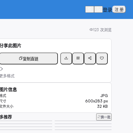
登录
注 册
123
次浏览
分享此图片
复制直链
更多格式
图片信息
JPG
格式
600x283 px
尺寸
32 KB
文件大小
多推荐
换一批