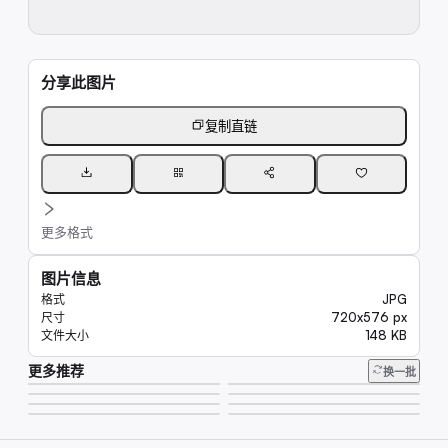
分享此图片
复制直链
更多格式
图片信息
JPG
格式
720x576 px
尺寸
148 KB
文件大小
更多推荐
8.0K
换一批
6.6K
10K
6.6K
17K
9.8K
8.2K
6.7K