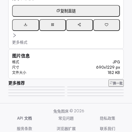
复制直链
更多格式
图片信息
JPG
格式
690x1229 px
尺寸
182 KB
文件大小
更多推荐
5
换一批
243
9
249
8
208
211
11
·
©
2026
兔兔图床
API 文档
常见问题
隐私政策
服务条款
浏览器扩展
联系我们