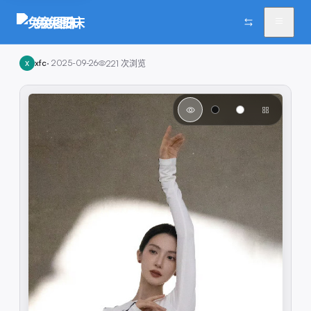
兔兔图床
xfc
·
2025-09-26
221
次浏览
X