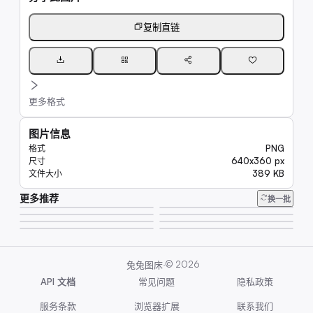
复制直链
更多格式
图片信息
PNG
格式
640x360 px
尺寸
389 KB
文件大小
更多推荐
8.1K
换一批
20K
23K
29K
8.4K
8.2K
46K
6.6K
·
©
2026
兔兔图床
API 文档
常见问题
隐私政策
服务条款
浏览器扩展
联系我们