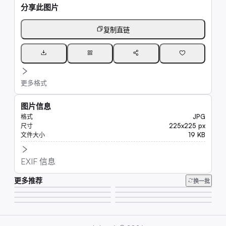
分享此图片
复制直链
更多格式
图片信息
JPG
格式
225x225 px
尺寸
19 KB
文件大小
EXIF 信息
更多推荐
218K
换一批
6.6K
310K
45K
8.0K
9.8K
6.6K
25K