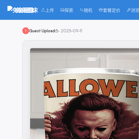
兔兔图床
上传
探索
随机
套餐定价
浏
Guest Upload
·
2025-09-11
?