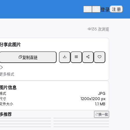
登录
注 册
135
次浏览
分享此图片
复制直链
更多格式
图片信息
JPG
格式
1200x1200 px
尺寸
1.1 MB
文件大小
多推荐
换一批