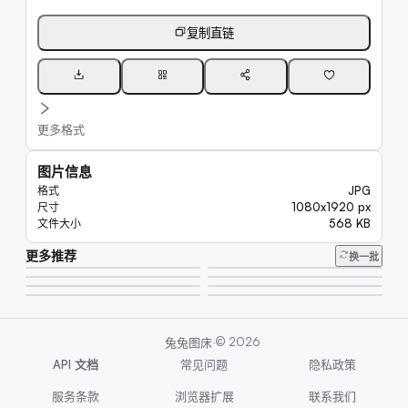
复制直链
更多格式
图片信息
JPG
格式
1080x1920 px
尺寸
568 KB
文件大小
更多推荐
217K
换一批
7.4K
7.5K
6.6K
16K
6.8K
7.8K
8.0K
·
©
2026
兔兔图床
API 文档
常见问题
隐私政策
服务条款
浏览器扩展
联系我们