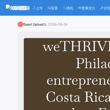
兔兔图床
上传
探索
随机
套餐定价
浏
Guest Upload
·
2026-06-24
?