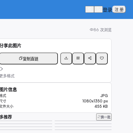
登录
注 册
86
次浏览
分享此图片
复制直链
更多格式
图片信息
JPG
格式
1080x1350 px
尺寸
455 KB
文件大小
多推荐
换一批