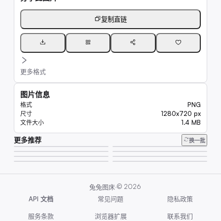
复制直链
更多格式
图片信息
PNG
格式
1280x720 px
尺寸
1.4 MB
文件大小
更多推荐
6.7K
换一批
33K
62K
310K
6.6K
7.8K
29K
217K
·
©
2026
兔兔图床
API 文档
常见问题
隐私政策
服务条款
浏览器扩展
联系我们