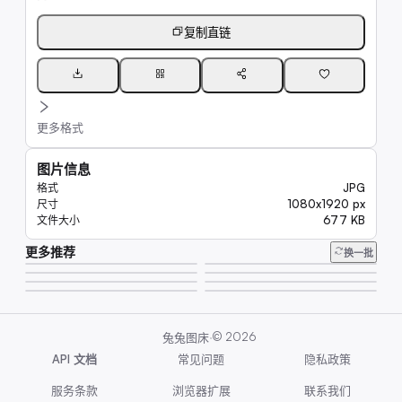
复制直链
更多格式
图片信息
JPG
格式
1080x1920 px
尺寸
677 KB
文件大小
更多推荐
15K
换一批
310K
6.6K
7.7K
8.4K
15K
11K
20K
·
©
2026
兔兔图床
API 文档
常见问题
隐私政策
服务条款
浏览器扩展
联系我们