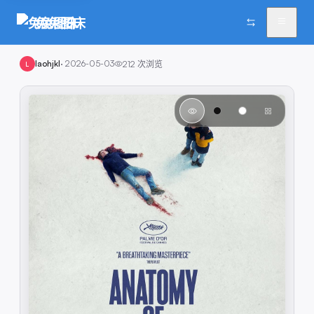
兔兔图床
laohjkl
·
2026-05-03
212
次浏览
L