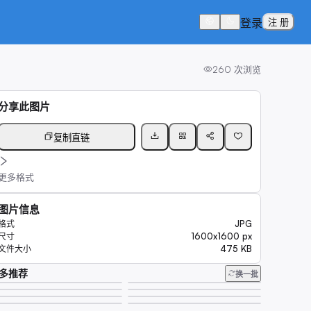
登录
注 册
260
次浏览
分享此图片
复制直链
更多格式
图片信息
JPG
格式
1600x1600 px
尺寸
475 KB
文件大小
多推荐
换一批