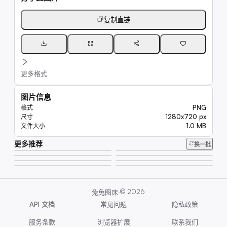
复制直链
更多格式
图片信息
PNG
格式
1280x720 px
尺寸
1.0 MB
文件大小
更多推荐
8.1K
换一批
25K
8.0K
16K
6.6K
8.9K
9.4K
20K
·
©
2026
兔兔图床
API 文档
常见问题
隐私政策
服务条款
浏览器扩展
联系我们