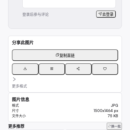
登录后参与评论
去登录
分享此图片
复制直链
更多格式
图片信息
JPG
格式
1500x1464 px
尺寸
75 KB
文件大小
更多推荐
9.9K
换一批
7.7K
7.4K
6.7K