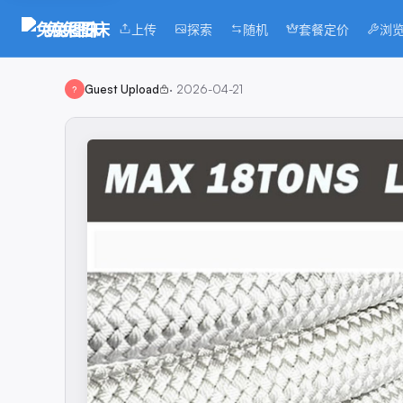
兔兔图床
上传
探索
随机
套餐定价
浏
Guest Upload
·
2026-04-21
?