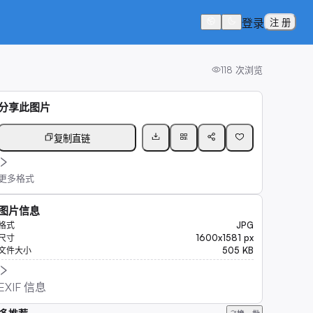
登录
注 册
118
次浏览
分享此图片
复制直链
更多格式
图片信息
JPG
格式
1600x1581 px
尺寸
505 KB
文件大小
EXIF 信息