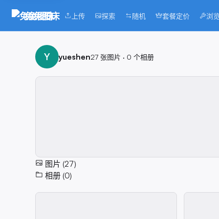
兔兔图床
上传
探索
随机
套餐定价
浏
Y
yueshen
27 张图片
·
0 个相册
图片 (27)
相册 (0)