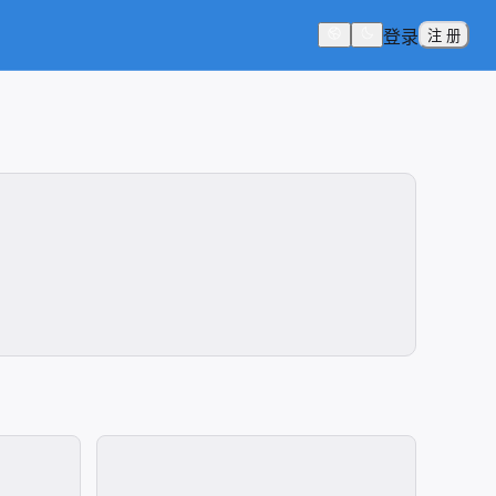
登录
注 册